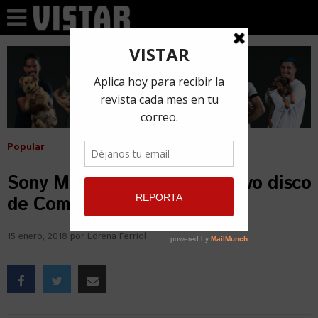
Popular
Sony Music presentó un nuevo disco
de Compay Segundo
15 enero, 2018
por
Lorena Ferriol