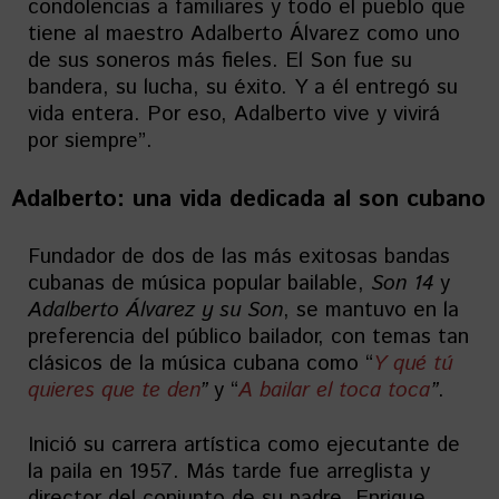
condolencias a familiares y todo el pueblo que
tiene al maestro Adalberto Álvarez como uno
de sus soneros más fieles. El Son fue su
bandera, su lucha, su éxito. Y a él entregó su
vida entera. Por eso, Adalberto vive y vivirá
por siempre”.
Adalberto: u
na vida dedicada al son cubano
Fundador de dos de las más exitosas bandas
cubanas de música popular bailable,
Son 14
y
Adalberto Álvarez y su Son
, se mantuvo en la
preferencia del público bailador, con temas tan
clásicos de la música cubana como “
Y qué tú
quieres que te den
”
y “
A bailar el toca toca
”
.
Inició su carrera artística como ejecutante de
la paila en 1957. Más tarde fue arreglista y
director del conjunto de su padre, Enrique