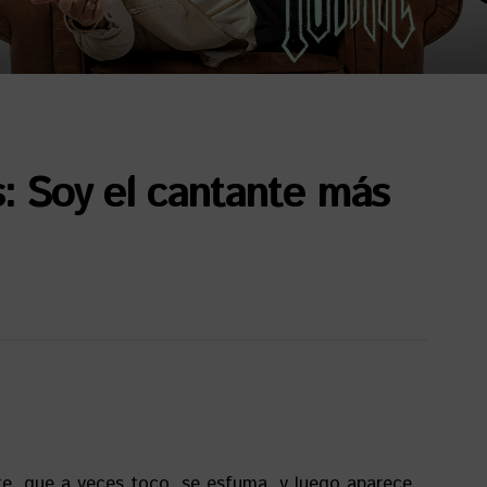
: Soy el cantante más
rte, que a veces toco, se esfuma, y luego aparece