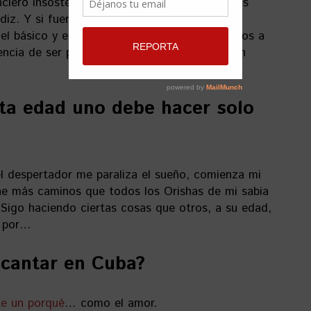
ciero insostenible. Por suerte, a través de mis
diz. Y si fuera apostador, apostaría por la
 el básico y esencial fundamento de enseñarnos a
iencia de ser parte de un todo que empieza en
rta edad uno debe hacer solo
l despertador me paraliza el sueño, comienza mi
ene más caminos que todos los Orishas de mi sabia
. Sigo haciendo ciertas cosas que otros, a su edad,
n por…
 cantar en Cuba?
te un porqué
… como el amor.