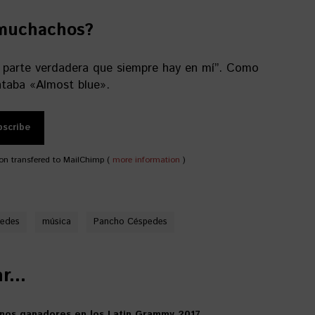
 muchachos?
a parte verdadera que siempre hay en mí”. Como
taba «Almost blue».
on transfered to MailChimp (
more information
)
pedes
música
Pancho Céspedes
...
anos ganadores en los Latin Grammy 2017