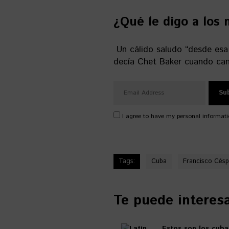
¿Qué le digo a los
Un cálido saludo “desde es
decía Chet Baker cuando can
I agree to have my personal informati
Tags:
Cuba
Francisco Cés
Te puede interesar
Estos son los cub