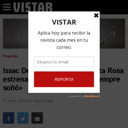
Popular
Issac Delgado y Gilberto Santa Rosa
estrenan videoclip «El que siempre
soñó»
17 junio, 2019
por
Lied Lorain