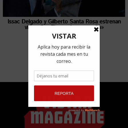
Issac Delgado y Gilberto Santa Rosa estrenan
videoclip «El que siempre soñó»
17 junio, 2019
por
Lied Lorain