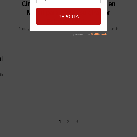
Cimafunk cantará esta noche en
Miami para cerrar su gira por
Estados Unidos
5 mayo, 2019
por
Redacción VISTAR
Compartir
l
ir
1
2
3