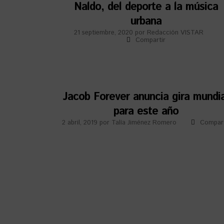
Naldo, del deporte a la música
urbana
21 septiembre, 2020
por
Redacción VISTAR
Compartir
Jacob Forever anuncia gira mundia
para este año
2 abril, 2019
por
Talía Jiménez Romero
Compart