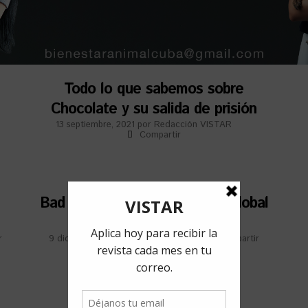
Todo lo que sabemos sobre
Chocolate y su salida de prisión
13 septiembre, 2021
por
Redacción VISTAR
Compartir
Bad Bunny: Un nuevo récord global
de la música latina
r
9 diciembre, 2020
por
Jorge Peré
Compartir