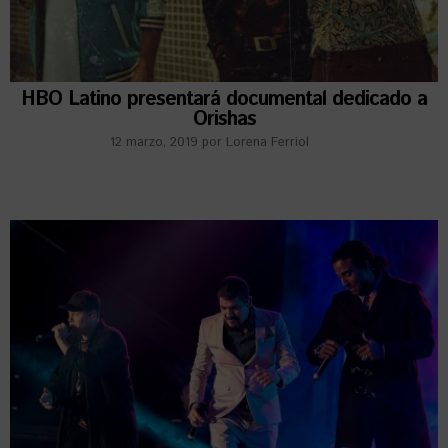
HBO Latino presentará documental dedicado a
Orishas
12 marzo, 2019
por
Lorena Ferriol