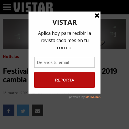
Noticias
Festival Havana World Music 2019
cambia de locación
18 marzo, 2019
por
Redacción VISTAR