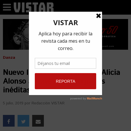
Danza
Nuevo libro relata la vida de Alicia
Alonso a través de fotografías
inéditas
5 julio, 2019
por
Redacción VISTAR