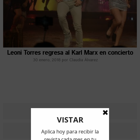
Leoni Torres regresa al Karl Marx en concierto
30 enero, 2018
por
Claudia Álvarez
RECIENTES
ANTERIORES