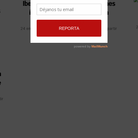
Ibeyi entre la lista de canciones
s
inspiradas en Roma (+Lista
completa)
2
24 enero, 2019
por
Milene Aguilera
Compartir
a
e
ir