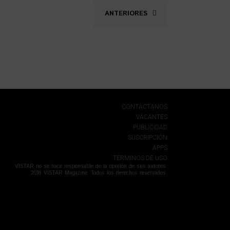
ANTERIORES
CONTÁCTANOS
VACANTES
PUBLICIDAD
SUSCRIPCIÓN
APPS
TÉRMINOS DE USO
VISTAR no se hace responsable de la opinión de sus autores.
2018 VISTAR Magazine. Todos los derechos reservados.