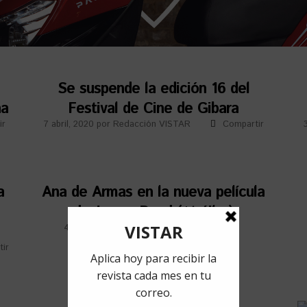
a
Se suspende la edición 16 del
na
Festival de Cine de Gibara
ir
7 abril, 2020
por
Redacción VISTAR
Compartir
a
Ana de Armas en la nueva película
de James Bond (+tráiler)
4 febrero, 2020
por
Redacción VISTAR
Compartir
tir