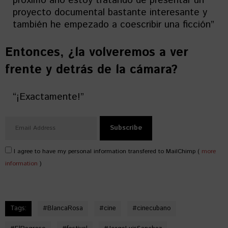
próximo año estoy tratando de presentar un
proyecto documental bastante interesante y
también he empezado a coescribir una ficción”
Entonces, ¿la volveremos a ver
frente y detrás de la cámara?
“¡Exactamente!”
I agree to have my personal information transfered to MailChimp (
more
information
)
Tags:
#
BlancaRosa
#
cine
#
cinecubano