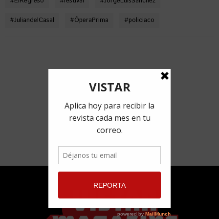
#
ElRegreso
#
festival
#
JorgeLuisSanchez
#
JuliandelCasal
#
ÓperaPrima
#
policiaco