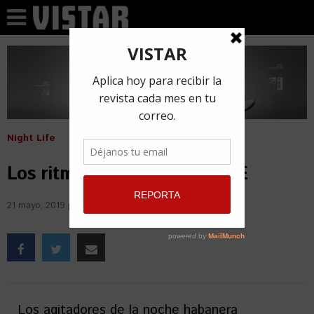
Night Life
Los ritmos nómadas de HAPE
21 mayo, 2019
por
Oscar Enrique Mendia Veliz
Los agitadores de la noche habanera