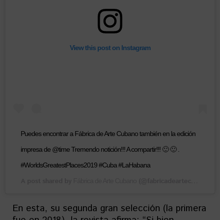
View this post on Instagram
Puedes encontrar a Fábrica de Arte Cubano también en la edición
impresa de @time Tremendo notición!!! A compartir!!! 🙂 🙂 .
#WorldsGreatestPlaces2019 #Cuba #LaHabana
A post shared by
(@fabricadeartecubano) on
Fábrica de Arte Cubano
En esta, su segunda gran selección (la primera