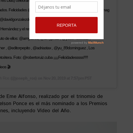
s Dias) celebramos estos reconocimientos, junto a los artistas,
nados. Felicidades @daniel.aleman.art , @am3d_bueno , @schijonag
@davidgonzalezdelvalle , @davidcruzphoto , @roccoov ,
n Hernández y el resto de los implicados que aunque no estén
fruto de ellos: @amytared, @amyprats , @yosemiscosas ,
r , @editorpepito , @adriastax , @yu_89dominguez , Los
étera. Foto: @robertoruiz.cuba ¡¡¡¡Felicidadesssss!!!!!
eos 🎬
(@joseph_ros) on
h Ros
Nov 20, 2019 at 7:57pm PST
 de Eme Alfonso, realizado por el trinomio de
elson Ponce es el más nominado a los Premios
nes, incluyendo Vídeo del Año.