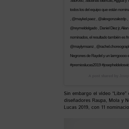
Sabroso, Sábanas Blancas, Aggua y Tre
todos los del equipo que están nomi
, @maykel.paez , @alexgonzalezdp , 
@reymeldelgado , Daniel Diez jr, Alia
nominados, el resultado también es 
@maylymsanz , @rachel.choreographe
Negrones de Raydel y un larrrgoooo etc
#premioslucas2019 #josepheldelosvid
A post shared by
Josep
Sin embargo el vídeo “Libre”
diseñadores Raupa, Mola y N
Lucas 2019, con 11 nominacio