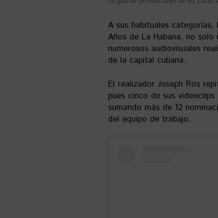
La gala de premiaciones de los Lucas s
A sus habituales categorías,
Años de La Habana, no solo u
numerosos audiovisuales real
de la capital cubana.
El realizador Joseph Ros rep
pues cinco de sus videoclips
sumando más de 12 nominacion
del equipo de trabajo.