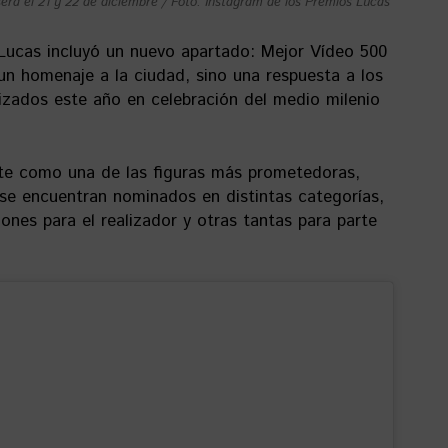
erá el 21 y 22 de diciembre / Foto: Instagram de los Premios Lucas
 Lucas incluyó un nuevo apartado: Mejor Vídeo 500
n homenaje a la ciudad, sino una respuesta a los
izados este año en celebración del medio milenio
ite como una de las figuras más prometedoras,
 se encuentran nominados en distintas categorías,
es para el realizador y otras tantas para parte