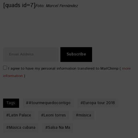
[quads id=7]
Foto: Marcel Fernández
I agree to have my personal information transfered to MailChimp (
more
information
)
Tags:
#
#tourmequedocontigo
#
Europa tour 2018
#
Latin Palace
#
Leoni torres
#
música
#
Música cubana
#
Salsa Na Ma