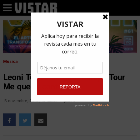
Música
Leoni Torres de gira, Europa Tour
Me quedo contigo
13 noviembre, 2018
por
Milene Aguilera