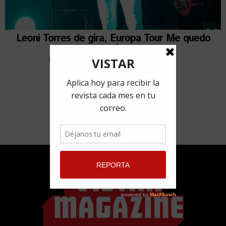
Leoni Torres de gira, Europa Tour Me quedo
contigo
13 noviembre, 2018
por
Milene Aguilera