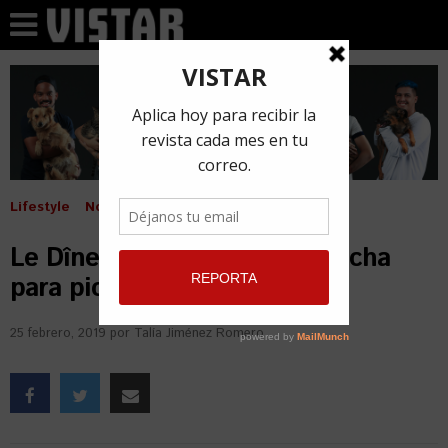
Lifestyle
Noticias
Le Dîner en Blanc ya tiene fecha
para picnic en La Habana
25 febrero, 2019
por
Talía Jiménez Romero