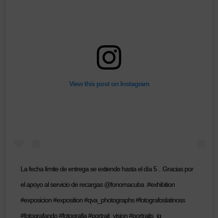
View this post on Instagram
La fecha límite de entrega se extiende hasta el día 5 . .Gracias por
el apoyo al servicio de recargas @fonomacuba .#exhibition
#exposicion #exposition #qva_photographs #fotografoslatinoss
#fotografando #fotografia #portrait_vision #portraits_ig