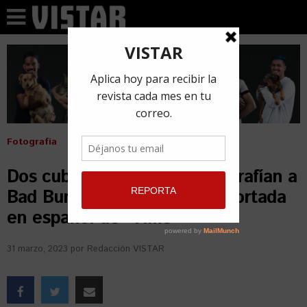
Fotografía
Dos cubanoamericanos fotografían a
Bad Bunny para la primera portada
en español de “Time”
31 marzo, 2023
por
Redacción VISTAR