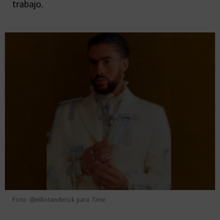
trabajo.
Foto: @elliotanderick para
Time
.