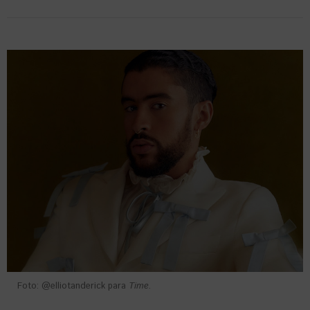
Foto: @elliotanderick para
Time
.