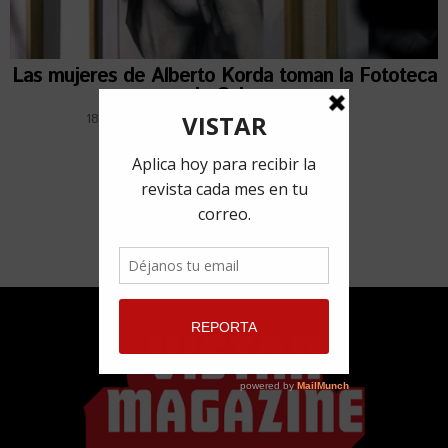
Las mujeres de Alberto Korda toman la Fototeca
de Cuba
18 septiembre, 2018
por
Alejandra Angulo