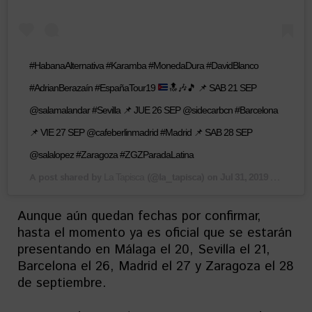
#HabanaAlternativa #Karamba #MonedaDura #DavidBlanco
#AdrianBerazaín #EspañaTour19
🔝
🎶
🎵
📌
SAB 21 SEP
@salamalandar #Sevilla
📌
JUE 26 SEP @sidecarbcn #Barcelona
📌
VIE 27 SEP @cafeberlinmadrid #Madrid
📌
SAB 28 SEP
@salalopez #Zaragoza #ZGZParadaLatina
A post shared by
(@la_tapisca) on
La Tapisca
Jul 31, 2019 at 2:12am PDT
Aunque aún quedan fechas por confirmar,
hasta el momento ya es oficial que se estarán
presentando en Málaga el 20, Sevilla el 21,
Barcelona el 26, Madrid el 27 y Zaragoza el 28
de septiembre.