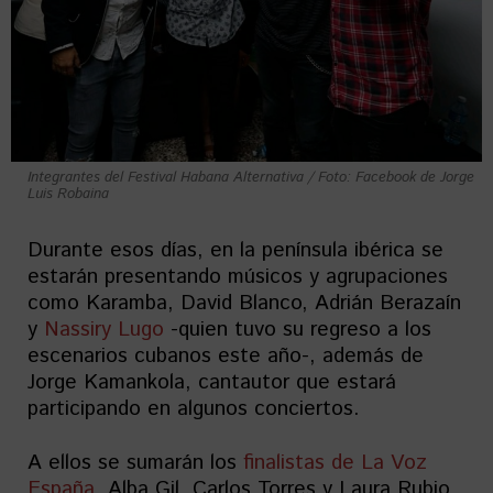
Integrantes del Festival Habana Alternativa / Foto: Facebook de Jorge
Luis Robaina
Durante esos días, en la península ibérica se
estarán presentando músicos y agrupaciones
como Karamba, David Blanco, Adrián Berazaín
y
Nassiry Lugo
-quien tuvo su regreso a los
escenarios cubanos este año-, además de
Jorge Kamankola, cantautor que estará
participando en algunos conciertos.
A ellos se sumarán los
finalistas de La Voz
España
, Alba Gil, Carlos Torres y Laura Rubio,