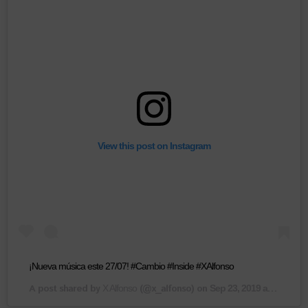
View this post on Instagram
¡Nueva música este 27/07! #Cambio #Inside #XAlfonso
A post shared by
(@x_alfonso) on
X Alfonso
Sep 23, 2019 at 7:18am PDT