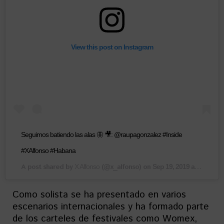
View this post on Instagram
Seguimos batiendo las alas 🦋 🎥: @raupagonzalez #Inside
#XAlfonso #Habana
A post shared by
(@x_alfonso) on
X Alfonso
Sep 19, 2019 at 11:05am PDT
Como solista se ha presentado en varios
escenarios internacionales y ha formado parte
de los carteles de festivales como Womex,