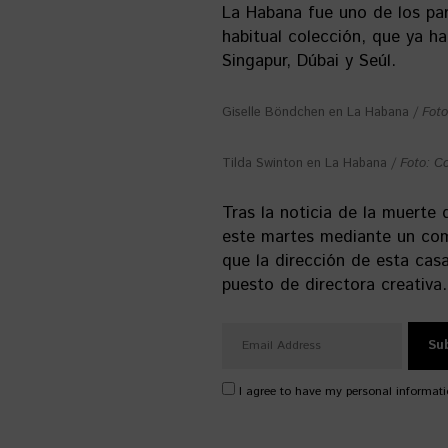
La Habana fue uno de los par
habitual colección, que ya h
Singapur, Dúbai y Seúl.
Giselle Böndchen en La Habana /
Foto
Tilda Swinton en La Habana /
Foto: C
Tras la noticia de la muerte
este martes mediante un com
que la dirección de esta cas
puesto de directora creativa.
I agree to have my personal informati