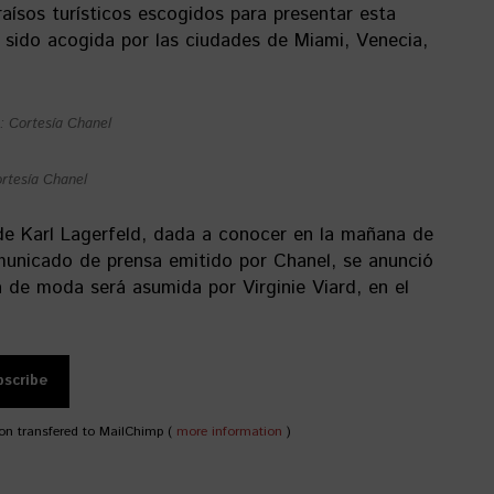
aísos turísticos escogidos para presentar esta
a sido acogida por las ciudades de Miami, Venecia,
: Cortesía Chanel
ortesía Chanel
 de Karl Lagerfeld, dada a conocer en la mañana de
unicado de prensa emitido por Chanel, se anunció
a de moda será asumida por Virginie Viard, en el
on transfered to MailChimp (
more information
)