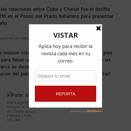
las relaciones entre Cuba y Chanel fue el desfile
016 en el Paseo del Prado habanero para presentar
año.
Chanel en La Habana /
Foto: VISTAR
la
maison
creada por Coco Chanel pusiera los pies
 para llevar a cabo un evento de este tipo. En un
rca se declaró que «la riqueza cultural y la
cen del país una fuente de inspiración para Karl
Karl Lagerfeld
durante el desfile
de Chanel en La
Habana /
Foto:
VISTAR