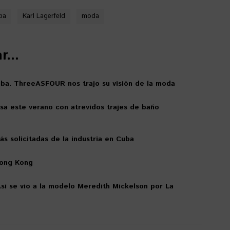
ba
Karl Lagerfeld
moda
...
ba. ThreeASFOUR nos trajo su visión de la moda
sa este verano con atrevidos trajes de baño
s solicitadas de la industria en Cuba
Hong Kong
Así se vio a la modelo Meredith Mickelson por La