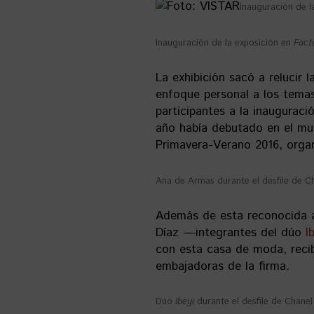
Inauguración de l
Inauguración de la exposición en
Fact
La exhibición sacó a relucir 
enfoque personal a los temas 
participantes a la inauguraci
año había debutado en el mun
Primavera-Verano 2016, orga
Ana de Armas durante el desfile de C
Además de esta reconocida a
Díaz —integrantes del dúo
I
con esta casa de moda, reci
embajadoras de la firma.
Dúo
Ibeyi
durante el desfile de Chane