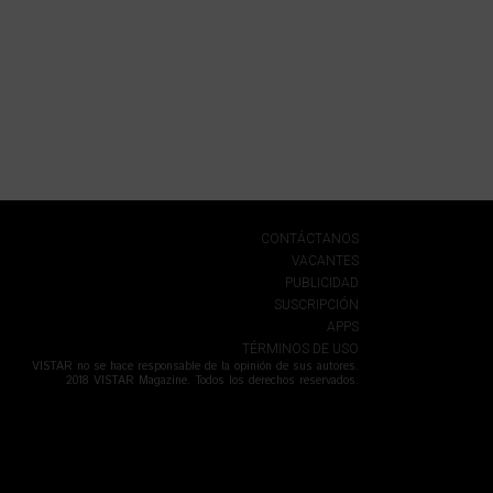
CONTÁCTANOS
VACANTES
PUBLICIDAD
SUSCRIPCIÓN
APPS
TÉRMINOS DE USO
VISTAR no se hace responsable de la opinión de sus autores.
2018 VISTAR Magazine. Todos los derechos reservados.