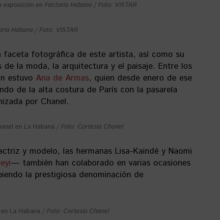
a exposición en
Factoría Habana
/
Foto: VISTAR
oría Habana / Foto: VISTAR
la faceta fotográfica de este artista, así como su
de la moda, la arquitectura y el paisaje. Entre los
ón estuvo
Ana de Armas
, quien desde enero de ese
do de la alta costura de París con la pasarela
nizada por Chanel.
hanel en La Habana /
Foto: Cortesía Chanel
ctriz y modelo, las hermanas Lisa-Kaindé y Naomi
beyi
— también han colaborado en varias ocasiones
biendo la prestigiosa denominación de
l en La Habana /
Foto: Cortesía Chanel