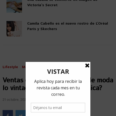
Victoria’s Secret
Camila Cabello es el nuevo rostro de L’Oréal
París y Skechers
Lifestyle
Moda
Ventas de garaje en Cuba: ¿de moda
lo vintage o solución económica?
21 octubre, 2021
por
Lourdes Mederos Matos