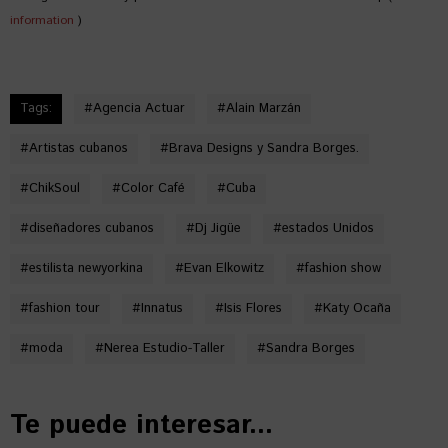
information
)
Tags:
#
Agencia Actuar
#
Alain Marzán
#
Artistas cubanos
#
Brava Designs y Sandra Borges.
#
ChikSoul
#
Color Café
#
Cuba
#
diseñadores cubanos
#
Dj Jigüe
#
estados Unidos
#
estilista newyorkina
#
Evan Elkowitz
#
fashion show
#
fashion tour
#
Innatus
#
Isis Flores
#
Katy Ocaña
#
moda
#
Nerea Estudio-Taller
#
Sandra Borges
Te puede interesar...