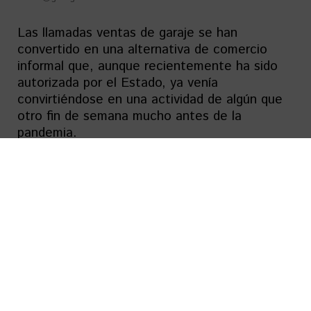
Las llamadas ventas de garaje se han
convertido en una alternativa de comercio
informal que, aunque recientemente ha sido
autorizada por el Estado, ya venía
convirtiéndose en una actividad de algún que
otro fin de semana mucho antes de la
pandemia.
Todo lo
vintage
está de moda. Si en el pasado
las cosas de segunda mano o lo reutilizable
tenían destinos diferentes en nuestra casa,
hoy las dinámicas modernas han entrado a
nuestras vidas para aportar soluciones a
cuestiones sencillas como puede ser qué
vestimos o qué necesitamos dentro del hogar.
Estos mercadillos no fueron una gran sorpresa