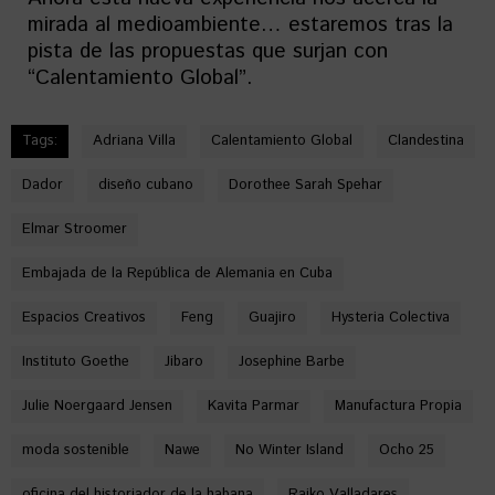
mirada al medioambiente… estaremos tras la
pista de las propuestas que surjan con
“Calentamiento Global”.
Tags:
Adriana Villa
Calentamiento Global
Clandestina
Dador
diseño cubano
Dorothee Sarah Spehar
Elmar Stroomer
Embajada de la República de Alemania en Cuba
Espacios Creativos
Feng
Guajiro
Hysteria Colectiva
Instituto Goethe
Jibaro
Josephine Barbe
Julie Noergaard Jensen
Kavita Parmar
Manufactura Propia
moda sostenible
Nawe
No Winter Island
Ocho 25
oficina del historiador de la habana
Raiko Valladares