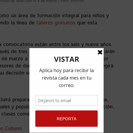
nda de selección el 4 de marzo / Foto: Internet
omo un área de formación integral para niños y
ndo la línea de
talleres gratuitos
que esta
convocatoria están entre los seis y nueve años.
través de tres rondas eliminatorias que comenzarán
4 de marzo a las 4:30. El jurado, compuesto por
ofesores de danza clásica y contemporánea, elegirá
su decisión será inapelable.
luirá preparación física, danza contemporánea,
onales y populares e introducción a la composición,
s clases comenzarán en el mes de abril.
te Cubano