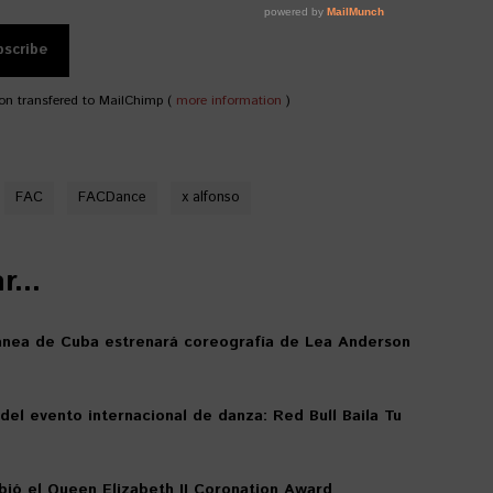
on transfered to MailChimp (
more information
)
FAC
FACDance
x alfonso
...
nea de Cuba estrenará coreografía de Lea Anderson
 del evento internacional de danza: Red Bull Baila Tu
bió el Queen Elizabeth II Coronation Award