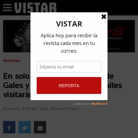
Noticias
En solo dos días el príncipe de
Gales y la duquesa de Cornualles
visitarán Cuba
22 marzo, 2019
por
Talía Jiménez Romero