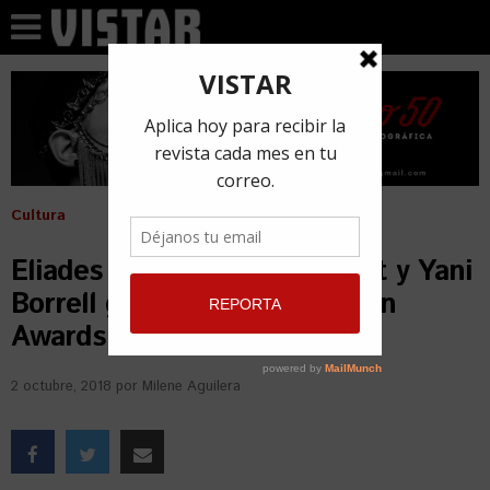
Cultura
Eliades Ochoa, Miguel Barnet y Yani
Borrell ganadores en los Latin
Awards Canada
2 octubre, 2018
por
Milene Aguilera