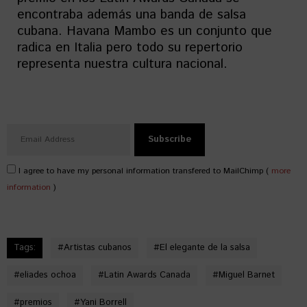
encontraba además una banda de salsa
cubana. Havana Mambo es un conjunto que
radica en Italia pero todo su repertorio
representa nuestra cultura nacional.
I agree to have my personal information transfered to MailChimp (
more
information
)
Tags:
#
Artistas cubanos
#
El elegante de la salsa
#
eliades ochoa
#
Latin Awards Canada
#
Miguel Barnet
#
premios
#
Yani Borrell