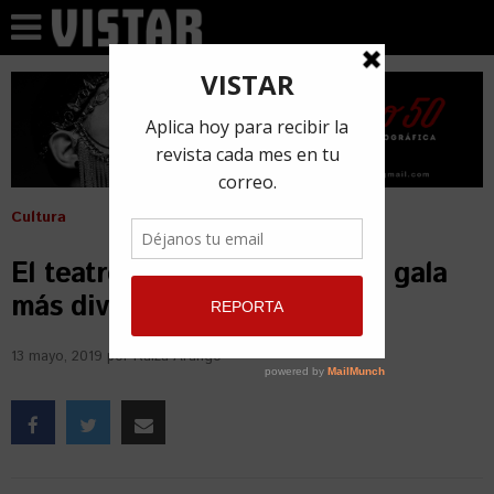
Cultura
El teatro Karl Marx realiza su gala
más diversa
13 mayo, 2019
por
Raiza Arango