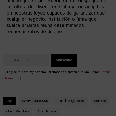
mucho que decir: “Sueño con el despegue de
la cultura del diseño en Cuba y con acápites
en nuestras leyes capaces de garantizar que
cualquier negocio, institución o firma que
suelte amarras reúna determinados
requerimientos de diseño”.
I agree to have my personal information transfered to MailChimp (
more
information
)
Tags:
#
Aniversario 500
#
Biadice Quiñones
#
diseño
#
Joan Mendoza
#
La Habana