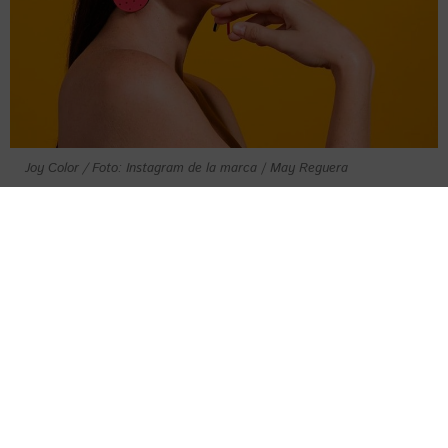
Joy Color / Foto: Instagram de la marca
/
May Reguera
Joy Color, como su nombre lo indica, se
distingue por sus creaciones coloridas y
tropicales, que mezclan materiales como
retazos de acrílico, cuerda y acero inoxidable,
entre otros.