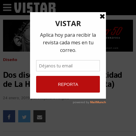
Diseño
Dos diseñadores tras la identidad
de La Habana 500 (+Entrevista)
24 enero, 2019
por
Alejandra Angulo