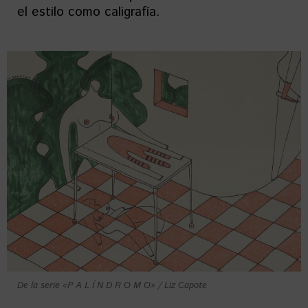
el estilo como caligrafía.
De la serie «P A L Í N D R O M O» / Liz Capote