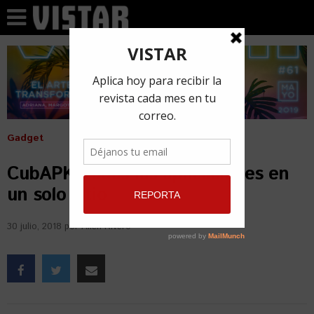
Gadget
CubAPK, todas las aplicaciones en
un solo sitio
30 julio, 2018
por
Ailén Rivero