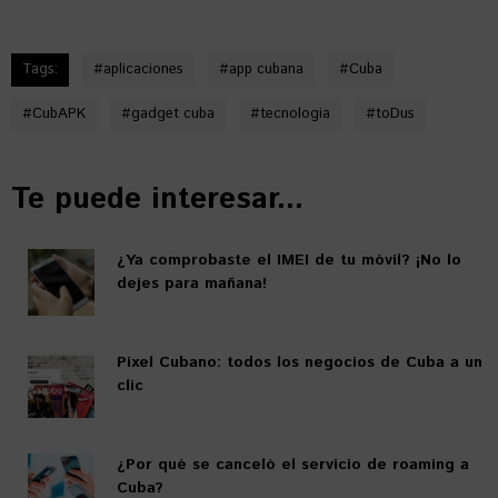
Tags:
#
aplicaciones
#
app cubana
#
Cuba
#
CubAPK
#
gadget cuba
#
tecnologia
#
toDus
Te puede interesar...
¿Ya comprobaste el IMEI de tu móvil? ¡No lo
dejes para mañana!
Pixel Cubano: todos los negocios de Cuba a un
clic
¿Por qué se canceló el servicio de roaming a
Cuba?