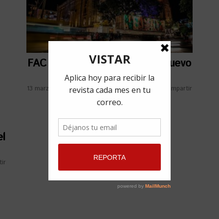
FAC cierra sus puertas hasta nuevo
aviso
13 marzo, 2020
por
Redacción VISTAR
Compartir
el
ir