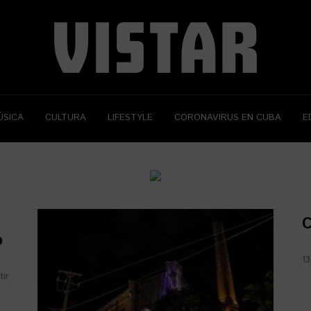
ÚSICA
CULTURA
LIFESTYLE
CORONAVIRUS EN CUBA
E
C
o
13
tir