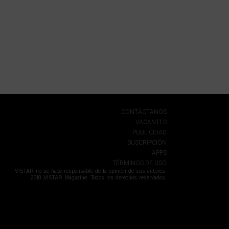
CONTÁCTANOS
VACANTES
PUBLICIDAD
SUSCRIPCIÓN
APPS
TÉRMINOS DE USO
VISTAR no se hace responsable de la opinión de sus autores.
2018 VISTAR Magazine. Todos los derechos reservados.