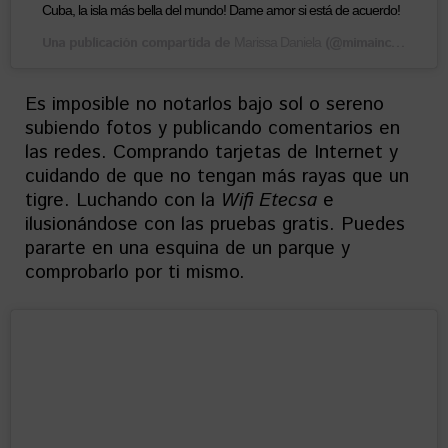
Cuba, la isla más bella del mundo! Dame amor si está de acuerdo!
Una publicación compartida de
(@mimaincuba) el
Marissa Daniela
16
Es imposible no notarlos bajo sol o sereno
subiendo fotos y publicando comentarios en
las redes. Comprando tarjetas de Internet y
cuidando de que no tengan más rayas que un
tigre. Luchando con la
Wifi Etecsa
e
ilusionándose con las pruebas gratis. Puedes
pararte en una esquina de un parque y
comprobarlo por ti mismo.