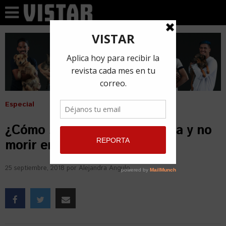
Especial
¿Cómo ser influencer en Cuba y no
morir en el intento?
25 septiembre, 2018
por
Alejandra Angulo