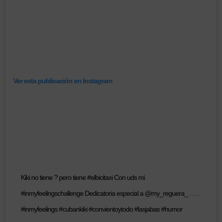
Ver esta publicación en Instagram
Kiki no tiene ? pero tiene #elbicitaxi Con uds mi
#inmyfeelingschallenge Dedicatoria especial a @my_reguera_ . . . .
#inmyfeelings #cubankiki #convientoytodo #lasjabas #humor