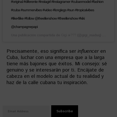
#original #diferente #instagirl #instagramer #cubanmodel #fashion
#cuba #summervibes #video #longlegs #sun #tropicalvibes
#like4like #follow @theellenshow #theellenshow #kiki
@champagnepapi
Una publicación compartida de
(@gigi_maduq) el
Gigi ☀️???
1 Ago, 
Precisamente, eso significa ser
influencer
en
Cuba, luchar con una empresa que a la larga
tiene más bajones que éxitos. Mi consejo: sé
genuino y se interesarán por ti. Encájate de
cabeza en el modelo actual de tu realidad y
haz de la calle cubana tu inspiración.