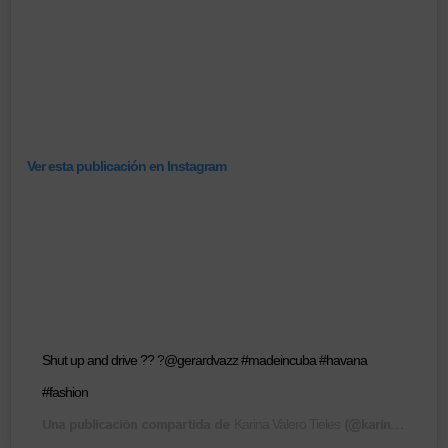
Ver esta publicación en Instagram
Shut up and drive ?? ?@gerardvazz #madeincuba #havana
#fashion
Una publicación compartida de
(@karinalahabana) el
Karina Valero Tieles