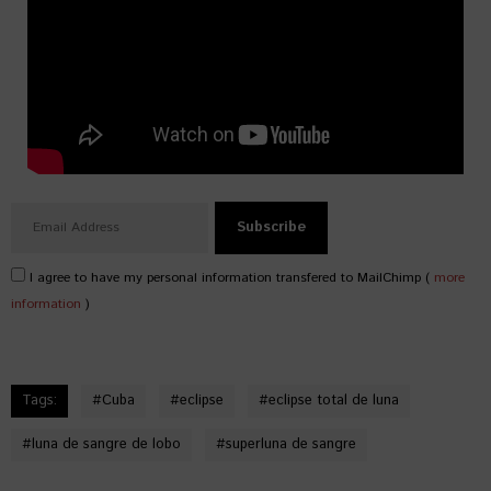
I agree to have my personal information transfered to MailChimp (
more
information
)
Tags:
#
Cuba
#
eclipse
#
eclipse total de luna
#
luna de sangre de lobo
#
superluna de sangre