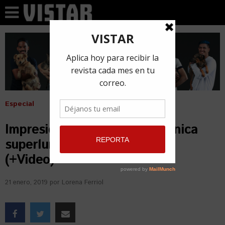
Especial
Impresionante la primera y única
superluna de sangre de 2019
(+Video)
21 enero, 2019
por
Lorena Ferriol