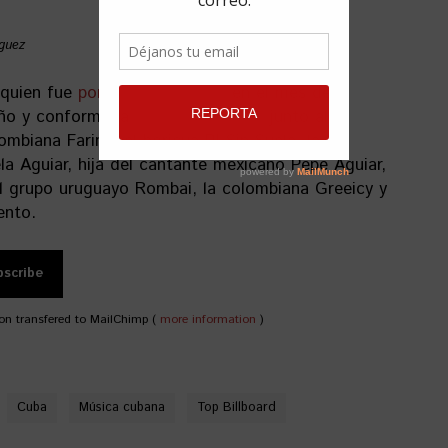
guez
 quien fue
portada de VISTAR
en el mes de
Año y conforma la
lista de
Billboard
junto al
ombiana Farina, el boricua PJ Sin Suela, la
a Aguiar, hija del cantante mexicano Pepe Aguiar,
el grupo uruguayo Rombai, la colombiana Greeicy y
ento.
on transfered to MailChimp (
more information
)
Cuba
Música cubana
Top Billboard