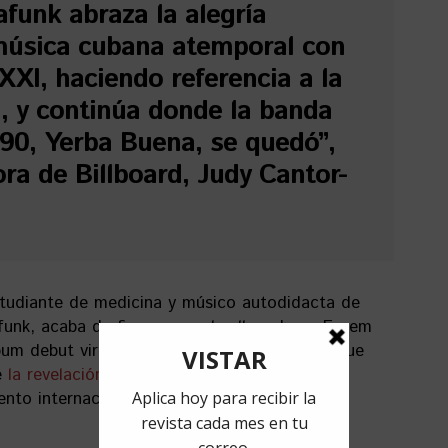
afunk abraza la alegría
música cubana atemporal con
 XXI, haciendo referencia a la
a, y continúa donde la banda
 90, Yerba Buena, se quedó”,
ora de Billboard, Judy Cantor-
estudiante de medicina y músico autodidacta de
funk, acaba de firmar con el sello cubano Egrem
bum debut viral de 2017,
Terapia
. Cimafunk, que
e
la revelación de Cuba del año 2018
, está
nto internacional”.