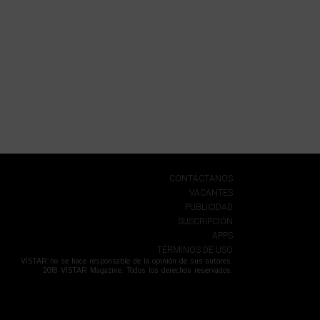
CONTÁCTANOS
VACANTES
PUBLICIDAD
SUSCRIPCIÓN
APPS
TÉRMINOS DE USO
VISTAR no se hace responsable de la opinión de sus autores.
2018 VISTAR Magazine. Todos los derechos reservados.