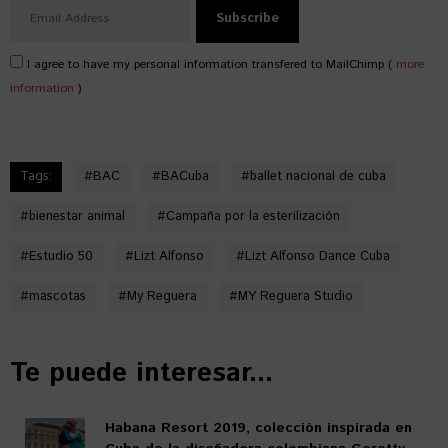
I agree to have my personal information transfered to MailChimp (
more
information
)
Tags:
#
BAC
#
BACuba
#
ballet nacional de cuba
#
bienestar animal
#
Campaña por la esterilización
#
Estudio 50
#
Lizt Alfonso
#
Lizt Alfonso Dance Cuba
#
mascotas
#
My Reguera
#
MY Reguera Studio
Te puede interesar...
Habana Resort 2019, colección inspirada en