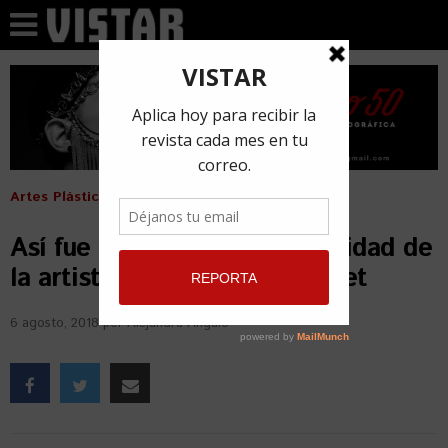
Artes Plásticas
Así fue la exposición Flotabilidad de
la artista cubana Mabel Poblet
6 agosto, 2018
por
Alejandra Angulo