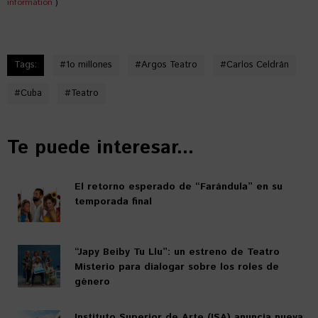
information
)
Tags:
#
1o millones
#
Argos Teatro
#
Carlos Celdrán
#
Cuba
#
Teatro
Te puede interesar...
El retorno esperado de “Farándula” en su
temporada final
“Japy Beiby Tu Llu”: un estreno de Teatro
Misterio para dialogar sobre los roles de
género
Instituto Superior de Arte (ISA) anuncia nueva