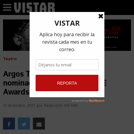
Teatro
Argos Teatro tiene varias
nominaciones a los Latin ACE
Awards
13 diciembre, 2017
por
Redacción VISTAR