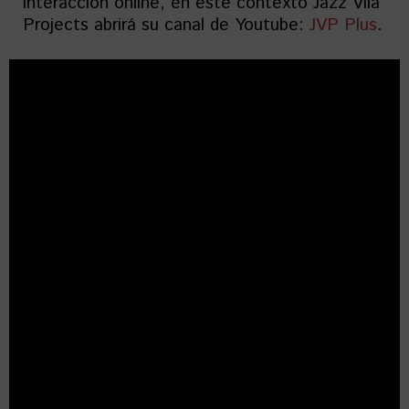
interacción online, en este contexto Jazz Vilá
Projects abrirá su canal de Youtube:
JVP Plus
.