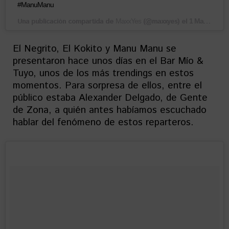
#ManuManu
Una publicación compartida de
(@maxxyes) el
MaxxYes
1 May, 2018 a las 2:44 PDT
El Negrito, El Kokito y Manu Manu se
presentaron hace unos días en el Bar Mío &
Tuyo, unos de los más trendings en estos
momentos. Para sorpresa de ellos, entre el
público estaba Alexander Delgado, de Gente
de Zona, a quién antes habíamos escuchado
hablar del fenómeno de estos reparteros.