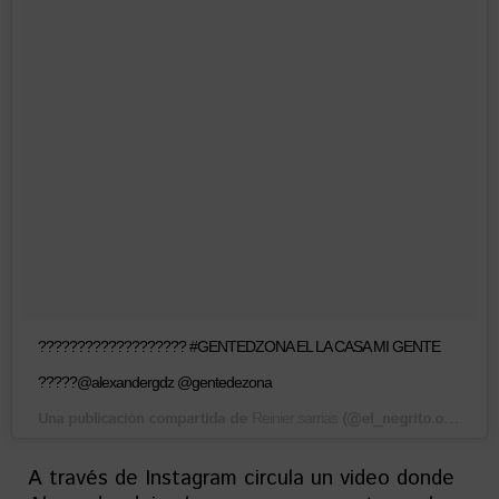
??????????????????? #GENTEDZONA EL LA CASA MI GENTE
?????@alexandergdz @gentedezona
Una publicación compartida de
(@el_negrito.official) el
Reinier sarrias
A través de Instagram circula un video donde