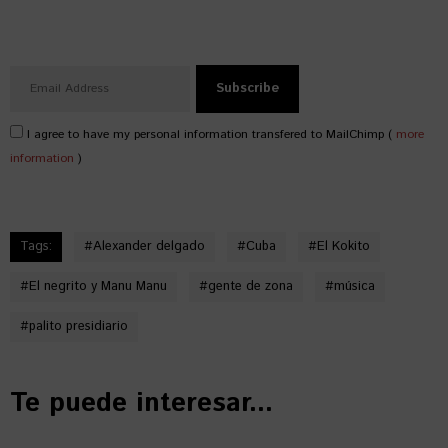
I agree to have my personal information transfered to MailChimp (
more
information
)
Tags:
#
Alexander delgado
#
Cuba
#
El Kokito
#
El negrito y Manu Manu
#
gente de zona
#
música
#
palito presidiario
Te puede interesar...