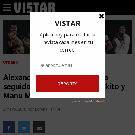
Urbano
Alexander Delgado se declara
seguidor de El Negrito, El Kokito y
Manu Manu
2 mayo, 2018
por
Lorena Ferriol