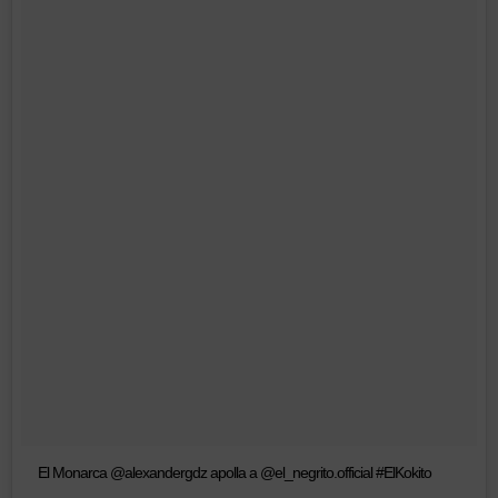
El Monarca @alexandergdz apolla a @el_negrito.official #ElKokito