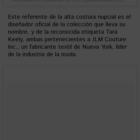
Una publicación compartida de
(@lazarobridal) el
Lazaro
Ene 31, 2018 at 12:12 PST
Este referente de la alta costura nupcial es el
diseñador oficial de la colección que lleva su
nombre, y de la reconocida etiqueta Tara
Keely, ambas pertenecientes a JLM Couture
Inc., un fabricante textil de Nueva York, líder
de la industria de la moda.