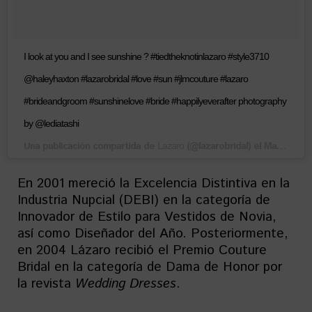
I look at you and I see sunshine ? #tiedtheknotinlazaro #style3710
@haleyhaxton #lazarobridal #love #sun #jlmcouture #lazaro
#brideandgroom #sunshinelove #bride #happilyeverafter photography
by @lediatashi
Una publicación compartida de
(@lazarobridal) el
Lazaro
Mar 3, 2018 at 8:10 PST
En 2001 mereció la Excelencia Distintiva en la
Industria Nupcial (DEBI) en la categoría de
Innovador de Estilo para Vestidos de Novia,
así como Diseñador del Año. Posteriormente,
en 2004 Lázaro recibió el Premio Couture
Bridal en la categoría de Dama de Honor por
la revista
Wedding Dresses
.