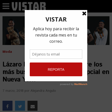
Moda
Lázaro Pérez, un cubano entre los
más buscados de la moda nupcial en
Nueva York
7 marzo, 2018
por
Alejandra Angulo