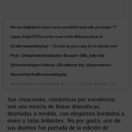
We are delighted to share some wonderful news with you today! ??
Lazaro #style3759 is on the cover of the #february issue of
@californiaweddingday! ✨ Go pick up your copy, it’s on stands now!
Photo: @stephanieshootsfashion Bouquet: @lilla_bello Hair:
@tracehenningsen Makeup: @kcwitkamp ring: @greeneandco
#lazarobridal #californiaweddingday
Una publicación compartida de
(@lazarobridal) el
Lazaro
Feb 16, 2018 at 8:13 PST
Sus creaciones, románticas por excelencia,
son una mezcla de líneas dramáticas,
diseñadas a medida, con elegantes bordados a
mano y telas brillantes. No por gusto, uno de
sus diseños fue portada de la edición de