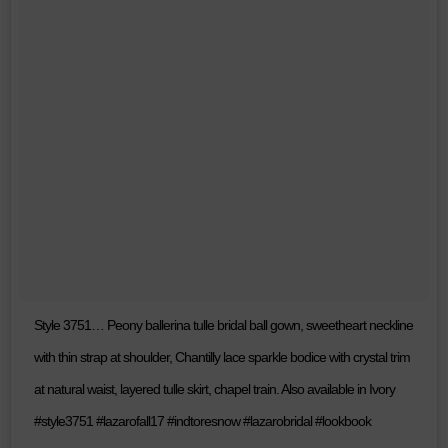
Style 3751… Peony ballerina tulle bridal ball gown, sweetheart neckline
with thin strap at shoulder, Chantilly lace sparkle bodice with crystal trim
at natural waist, layered tulle skirt, chapel train. Also available in Ivory
#style3751 #lazarofall17 #indtoresnow #lazarobridal #lookbook