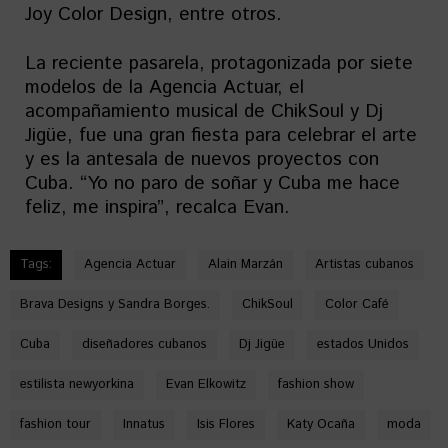
Joy Color Design, entre otros.
La reciente pasarela, protagonizada por siete
modelos de la Agencia Actuar, el
acompañamiento musical de ChikSoul y Dj
Jigüe, fue una gran fiesta para celebrar el arte
y es la antesala de nuevos proyectos con
Cuba. “Yo no paro de soñar y Cuba me hace
feliz, me inspira”, recalca Evan.
Tags:
Agencia Actuar
Alain Marzán
Artistas cubanos
Brava Designs y Sandra Borges.
ChikSoul
Color Café
Cuba
diseñadores cubanos
Dj Jigüe
estados Unidos
estilista newyorkina
Evan Elkowitz
fashion show
fashion tour
Innatus
Isis Flores
Katy Ocaña
moda