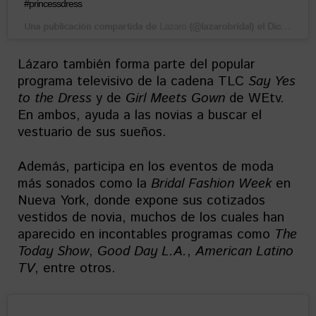
#princessdress
Una publicación compartida de
(@lazarobridal) el
Lazaro
Dic 21, 2017 at 3:45 PST
Lázaro también forma parte del popular
programa televisivo de la cadena TLC
Say Yes
to the Dress
y de
Girl Meets Gown
de WEtv.
En ambos, ayuda a las novias a buscar el
vestuario de sus sueños.
Además, participa en los eventos de moda
más sonados como la
Bridal Fashion Week
en
Nueva York, donde expone sus cotizados
vestidos de novia, muchos de los cuales han
aparecido en incontables programas como
The
Today Show
,
Good Day L.A.
,
American Latino
TV
, entre otros.