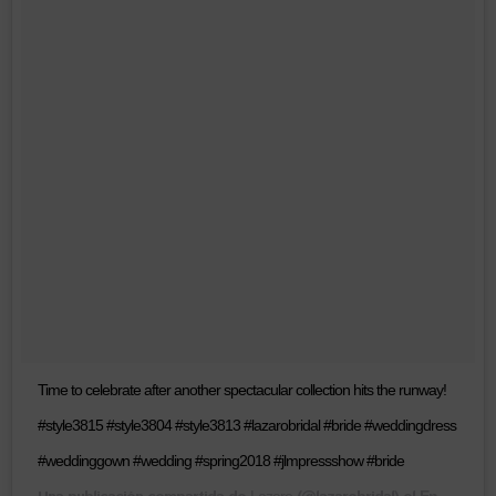
Time to celebrate after another spectacular collection hits the runway!
#style3815 #style3804 #style3813 #lazarobridal #bride #weddingdress
#weddinggown #wedding #spring2018 #jlmpressshow #bride