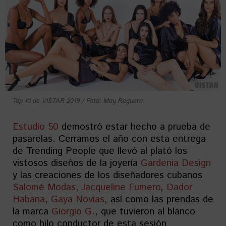
Top 10 de VISTAR 2019 / Foto: May Reguera
Estudio 50
demostró estar hecho a prueba de
pasarelas. Cerramos el año con esta entrega
de Trending People que llevó al plató los
vistosos diseños de la joyería
Gardenia Design
y las creaciones de los diseñadores cubanos
Salomé Modas
,
Jacqueline Fumero
,
Dador
Habana
,
Gaya Novias
, así como las prendas de
la marca
Giorgio G.
, que tuvieron al blanco
como hilo conductor de esta sesión