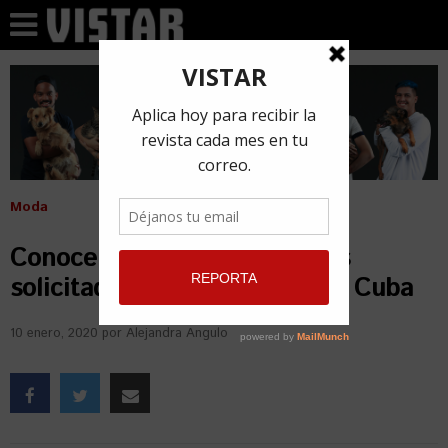
Moda
Conoce a las 10 modelos más
solicitadas de la industria en Cuba
10 enero, 2020
por
Alejandra Angulo