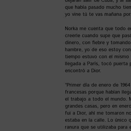
dejaran salir de Cuba, y al 
que había pasado mucho tiem
yo vine tú te vas mañana po
Norka me cuenta que todo en 
creerle cuando supe que pasó 
dinero, con fiebre y tomando 
hambre, yo de eso estoy conv
tiempo estuvo con el mismo v
llegada a París, tocó puerta
encontró a Dior.
“Primer día de enero de 1964
francesas porque habían lleg
el trabajo a todo el mundo. 
grandes casas, pero en enero
fui a Dior, ahí me tomaron no
estaba en la calle. Lo único
ranura que se utilizaba para 