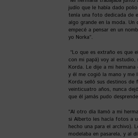
“Mi hermana trabajaba junto
judío que le había dado poli
tenía una foto dedicada de e
algo grande en la moda. Un 
empecé a pensar en un nombr
yo Norka”.
“Lo que es extraño es que e
con mi papá) voy al estudio,
Korda. Le dije a mi hermana
y él me cogió la mano y me l
Korda selló sus destinos de 
veinticuatro años, nunca dej
que él jamás pudo desprender
“Al otro día llamó a mi herm
si Alberto les hacía fotos a 
hecho una para el archivo). 
modelaba en pasarela, y al dí