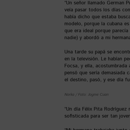
“Un señor llamado German Pui
veía pasar todos los días con
había dicho que estaba busc
modelo, porque la cubana es 
que era ideal porque parecía 
nadie) y abordó a mi hermana
Una tarde su papá se encont
en la televisión. Le habían p
Focsa, y ella, acostumbrada a
pensó que sería demasiada ca
el destino, pasó, y ese día f
Norka / Foto: Joyme Cuan
“Un día Félix Pita Rodríguez
sofisticada para ser tan jov