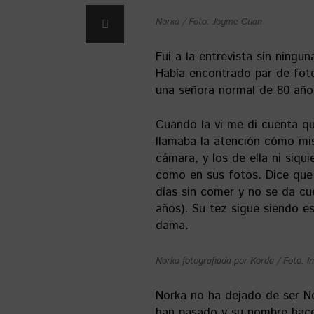
Norka / Foto: Joyme Cuan
Fui a la entrevista sin ningu
Había encontrado par de foto
una señora normal de 80 años
Cuando la vi me di cuenta q
llamaba la atención cómo mis
cámara, y los de ella ni siqu
como en sus fotos. Dice que 
días sin comer y no se da cu
años). Su tez sigue siendo e
dama.
Norka fotografiada por Korda / Foto: I
Norka no ha dejado de ser No
han pasado y su nombre hace 