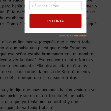
 a un médico norteamericano. Ese era un hombre
o, pero había tenido un romance con Ava Gardner, y
lla. Él le decía a mi hermana que yo tenía que ser
día estábamos sentados en una cafetería, y yo
e. Como él se llamaba Felipe Knopk, de ahí saqué
l día que finalmente (después que sucedió todo
 no vi que había una placa que decía Estudios
 que ese señor estaba bromeando con mi nombre,
levó a ver la placa”. Ese encuentro entre Norka y
forma permanente. Ella, divorciada de él a los
ó de ser para todos “la musa de Korda”; mientras
se del arquetipo de ella en sus retratos.
ana y le dijo que unas personas habían venido a ver
unas pieles y vieron una foto mía (él me había
Les dijo que yo tenía mucha actitud y que
a siguiente ya tenía trabajo”.