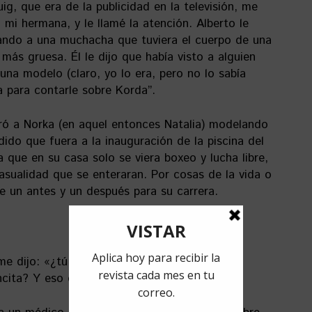
g, que era de la publicidad en la televisión, me
 mi hermana, y le llamé la atención. Alberto le
ando a una muchacha que tuviera el cuerpo de una
más gruesa. Él le dijo que había visto a alguien
una modelo (claro, yo lo era, pero no lo sabía
 para contarle sobre Korda”.
ró a Norka (en aquel entonces Natalia) modelando
edido que fuera a la inauguración de la piscina del
 que en su casa solo se viera boxeo y lucha libre,
sualidad que se enteraran. Por cosas de la vida o
ue un antes y un después para su carrera.
 me dijo: «¿tú sabes que eres demasiado
encita? Y eso de Natalia no te va nada…»”.