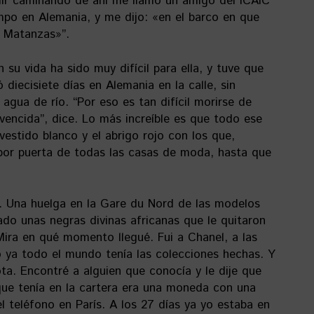
salir caminando de ahí me llamó un amigo del ICAIC
po en Alemania, y me dijo: «en el barco en que
r Matanzas»”.
su vida ha sido muy difícil para ella, y tuve que
diecisiete días en Alemania en la calle, sin
agua de río. “Por eso es tan difícil morirse de
encida”, dice. Lo más increíble es que todo ese
estido blanco y el abrigo rojo con los que,
 por puerta de todas las casas de moda, hasta que
. Una huelga en la Gare du Nord de las modelos
ado unas negras divinas africanas que le quitaron
Mira en qué momento llegué. Fui a Chanel, a las
 ya todo el mundo tenía las colecciones hechas. Y
ta. Encontré a alguien que conocía y le dije que
 que tenía en la cartera era una moneda con una
el teléfono en París. A los 27 días ya yo estaba en