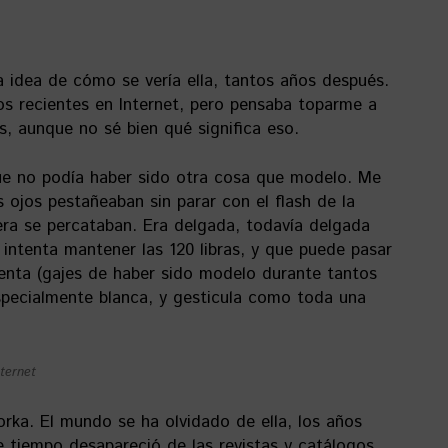
na idea de cómo se vería ella, tantos años después.
s recientes en Internet, pero pensaba toparme a
, aunque no sé bien qué significa eso.
ue no podía haber sido otra cosa que modelo. Me
 ojos pestañeaban sin parar con el flash de la
iera se percataban. Era delgada, todavía delgada
intenta mantener las 120 libras, y que puede pasar
enta (gajes de haber sido modelo durante tantos
specialmente blanca, y gesticula como toda una
nternet
rka. El mundo se ha olvidado de ella, los años
tiempo desapareció de las revistas y catálogos.