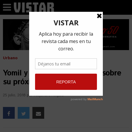
Urbano
Yomil y el Dany dan detalles sobre
su próximo disco «Sólido»
25 julio, 2018
por
Alejandra Angulo