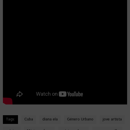
Tags:
Cuba
diana ela
Género Urbano
jove artista