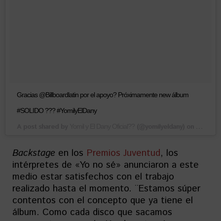
Gracias @Billboardlatin por el apoyo? Próximamente new álbum
#SOLIDO ??? #YomilyElDany
A post shared by
(@yomilyeldany) on
Yomil y El Dany Oficial??
Jul 23, 
Backstage
en los
Premios Juventud
, los
intérpretes de «Yo no sé» anunciaron a este
medio estar satisfechos con el trabajo
realizado hasta el momento. ¨Estamos súper
contentos con el concepto que ya tiene el
álbum. Como cada disco que sacamos