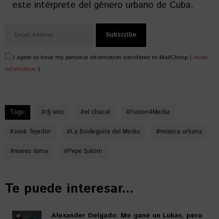
este intérprete del género urbano de Cuba.
I agree to have my personal information transfered to MailChimp (
more
information
)
Tags:
#
dj unic
#
el chacal
#
Fusion4Media
#
José Tejedor
#
La Bodeguita del Medio
#
música urbana
#
nuevo tema
#
Pepe Salom
Te puede interesar...
Alexander Delgado: Me gané un Lukas, pero