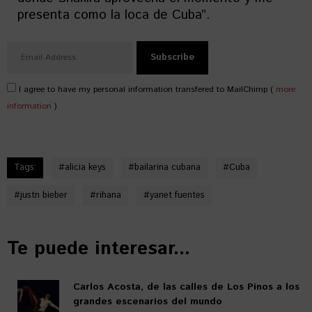
presenta como la loca de Cuba”.
I agree to have my personal information transfered to MailChimp (
more
information
)
Tags:
#
alicia keys
#
bailarina cubana
#
Cuba
#
justn bieber
#
rihana
#
yanet fuentes
Te puede interesar...
Carlos Acosta, de las calles de Los Pinos a los
grandes escenarios del mundo