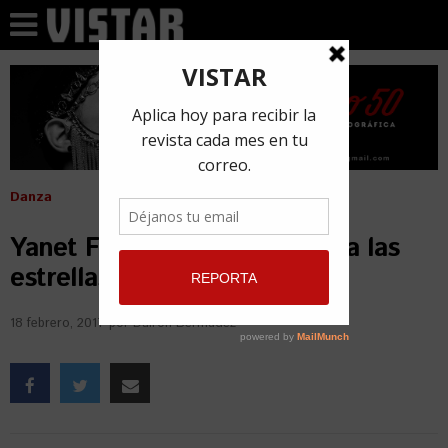
Danza
Yanet Fuentes le pone salsa a las
estrellas
18 febrero, 2017
por
Dairon Bermúdez