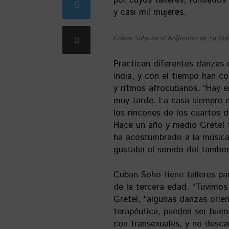
por cuyos talleres, fundados
y casi mil mujeres.
Cuban Soho en el Anfiteatro de La Ha
Practican diferentes danzas o
india, y con el tiempo han 
y ritmos afrocubanos. “Hay e
muy tarde. La casa siempre e
los rincones de los cuartos 
Hace un año y medio Gretel t
ha acostumbrado a la música
gustaba el sonido del tambor
Cuban Soho tiene talleres pa
de la tercera edad. “Tuvimos
Gretel, “algunas danzas orie
terapéutica, pueden ser buen
con transexuales, y no desca