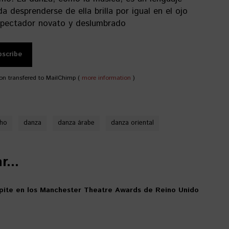
da desprenderse de ella brilla por igual en el ojo
espectador novato y deslumbrado
on transfered to MailChimp (
more information
)
oho
danza
danza árabe
danza oriental
...
ite en los Manchester Theatre Awards de Reino Unido