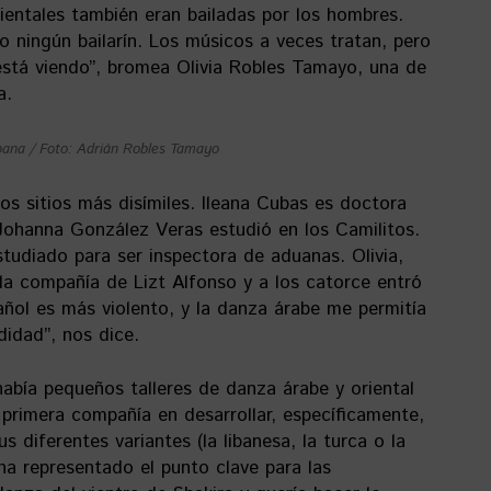
ientales también eran bailadas por los hombres.
 ningún bailarín. Los músicos a veces tratan, pero
está viendo”, bromea Olivia Robles Tamayo, una de
a.
bana / Foto: Adrián Robles Tamayo
os sitios más disímiles. Ileana Cubas es doctora
 Johanna González Veras estudió en los Camilitos.
tudiado para ser inspectora de aduanas. Olivia,
a compañía de Lizt Alfonso y a los catorce entró
añol es más violento, y la danza árabe me permitía
idad”, nos dice.
bía pequeños talleres de danza árabe y oriental
 primera compañía en desarrollar, específicamente,
s diferentes variantes (la libanesa, la turca o la
 ha representado el punto clave para las