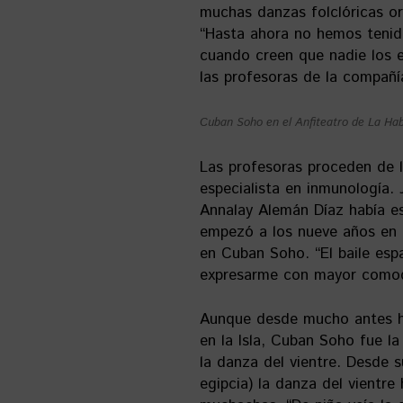
muchas danzas folclóricas or
“Hasta ahora no hemos tenido
cuando creen que nadie los 
las profesoras de la compañí
Cuban Soho en el Anfiteatro de La Ha
Las profesoras proceden de l
especialista en inmunología.
Annalay Alemán Díaz había es
empezó a los nueve años en l
en Cuban Soho. “El baile esp
expresarme con mayor comod
Aunque desde mucho antes ha
en la Isla, Cuban Soho fue la
la danza del vientre. Desde su
egipcia) la danza del vientre