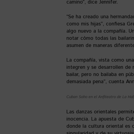
camino”, dice Jennifer.
“Se ha creado una hermandad 
como mis hijas”, confiesa Gre
algo nuevo a la compañía. Un
notar cómo todas las bailari
asumen de maneras diferente
La compañía, vista como una
integren y se desarrollen d
bailar, pero no bailaba en púb
demasiada pena”, cuenta Ann
Cuban Soho en el Anfiteatro de La Ha
Las danzas orientales permit
inocencia. La apuesta de Cub
donde la cultura oriental es 
singularidad y de su virtuos