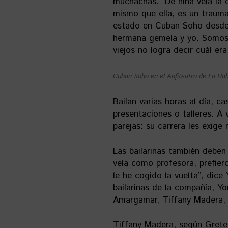
muchachas. “De niña veía la d
mismo que ella, es un trauma
estado en Cuban Soho desde 
hermana gemela y yo. Somos 
viejos no logra decir cuál era
Cuban Soho en el Anfiteatro de La Ha
Bailan varias horas al día, c
presentaciones o talleres. A 
parejas: su carrera les exige
Las bailarinas también deben 
veía como profesora, prefier
le he cogido la vuelta”, dic
bailarinas de la compañía, Yor
Amargamar, Tiffany Madera, 
Tiffany Madera, según Gretel