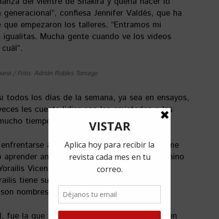
anza del vientre de Shakira y quería hacer lo
 generacional”, confiesa Jennifer Valdés, que ha
que empezaron los talleres. “Entramos mi
igualitas. Mucha gente cuando ve los videos
 cuál”.
bana / Foto: Adrián Robles Tamayo
asi todos los días de la semana, ya sea en ensayos,
veces les cuesta lidiar con las amistades o las
 mucho tiempo y sacrificio.
enfrentarse a la pedagogía. “Al principio no me
o aprender antes que enseñar, pero por el camino
e Yorailis Vicente Chaviano. Como las demás
ailis tiene sus propios ídolos. “Ansuya,
son nombres que me han inspirado”.
, fue la que lo comenzó todo. “Al principio, en