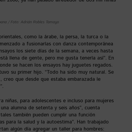
 en 2006, ya han pasado alrededor de dos mil niñas
bana / Foto: Adrián Robles Tamayo
rientales, como la árabe, la persa, la turca o la
comenzado a fusionarlas con danza contemporánea
nsayos los siete días de la semana, a veces hasta
stá llena de gente, pero me gusta tenerla así”. En
donde se hacen los ensayos hay juguetes regados.
uvo su primer hijo. “Todo ha sido muy natural. Se
, creo que desde que estaba embarazada le
”.
ra niñas, para adolescentes e incluso para mujeres
 una alumna de setenta y seis años”, cuenta
ntales también pueden cumplir una función
as para la salud y la autoestima”. Han trabajado
rtan algún día agregar un taller para hombres: