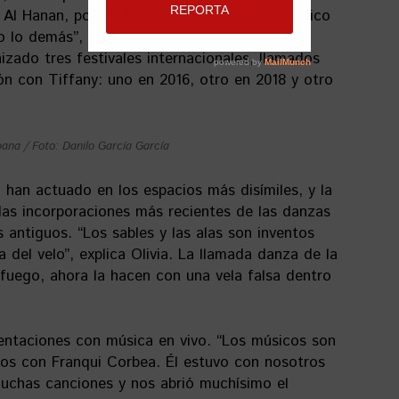
Al Hanan, porque Hanan era el nombre artístico
no lo demás”, explica. Cuban Soho, ya bajo la
izado tres festivales internacionales, llamados
ón con Tiffany: uno en 2016, otro en 2018 y otro
ana / Foto: Danilo García García
 han actuado en los espacios más disímiles, y la
las incorporaciones más recientes de las danzas
s antiguos. “Los sables y las alas son inventos
del velo”, explica Olivia. La llamada danza de la
 fuego, ahora la hacen con una vela falsa dentro
entaciones con música en vivo. “Los músicos son
mos con Franqui Corbea. Él estuvo con nosotros
uchas canciones y nos abrió muchísimo el