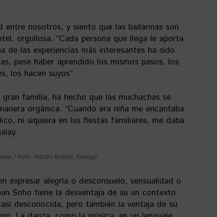
entre nosotros, y siento que las bailarinas son
tel, orgullosa. “Cada persona que llega le aporta
a de las experiencias más interesantes ha sido
nas, pese haber aprendido los mismos pasos, los
s, los hacen suyos”.
 gran familia, ha hecho que las muchachas se
e manera orgánica. “Cuando era niña me encantaba
lico, ni siquiera en las fiestas familiares, me daba
alay.
bana / Foto: Adrián Robles Tamayo
en expresar alegría o desconsuelo, sensualidad o
an Soho tiene la desventaja de su un contexto
casi desconocida, pero también la ventaja de su
ismo. La danza, como la música, es un lenguaje