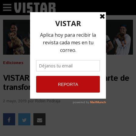
Ediciones
VISTAR Magazine No. 61. El arte de
transformarse
2 mayo, 2019
por
Robin Pedraja