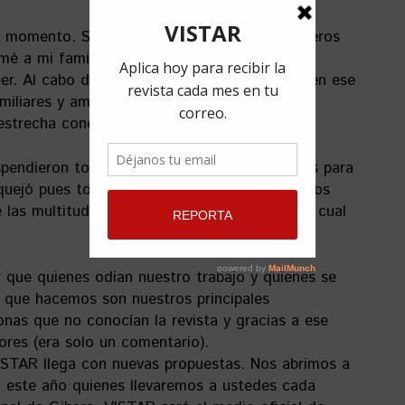
 momento. Sin embargo, fui uno de los primeros
amé a mi familia para asegurarme que todos
er. Al cabo de las horas y los días supe que en ese
miliares y amigos de los amigos. De alguna
strecha conexión con esa tragedia.
spendieron todas las actividades programadas para
 quejó pues todos estábamos muy tristes. Otros
e las multitudes con un minuto de silencio, lo cual
 que quienes odian nuestro trabajo y quienes se
 que hacemos son nuestros principales
nas que no conocían la revista y gracias a ese
ores (era solo un comentario).
ISTAR llega con nuevas propuestas. Nos abrimos a
a este año quienes llevaremos a ustedes cada