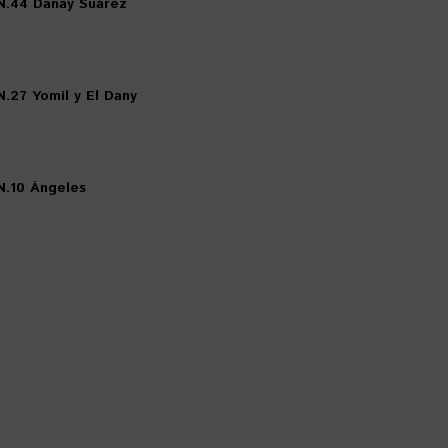
N.44 Danay Suárez
.27 Yomil y El Dany
N.10 Ángeles