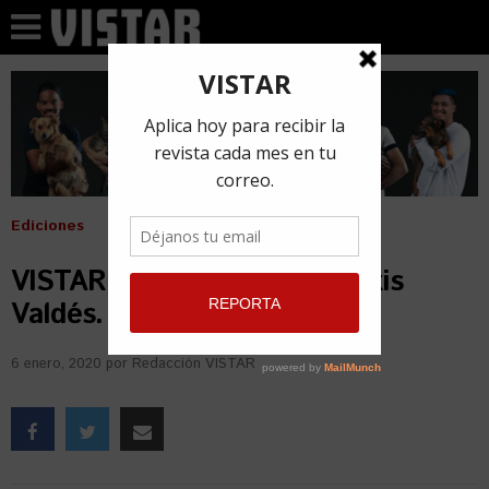
Ediciones
VISTAR Magazine No.65 Alexis
Valdés.
6 enero, 2020
por
Redacción VISTAR