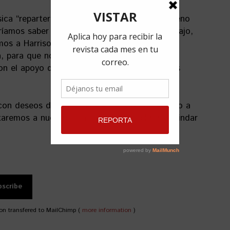
ica “repartera” pero el OnaOna es un fenómeno
íamos saber quién estaba detrás de ese trabajo,
mos a Harrison, para que nos lo cuente.
 para que nos hablara de sus planes, y le
n el apoyo de este equipo para enfrentar los
on deseos de seguir adelante. Con un evento a
aremos a nuestros amigos para celebrar y brindar
on transfered to MailChimp (
more information
)