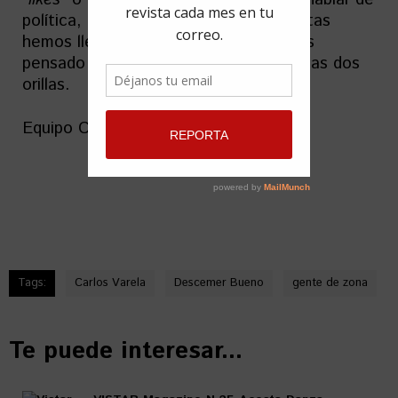
política, o la vida personal de los artistas
hemos llenado un espacio nunca antes
pensado por ningún otro medio entre las dos
orillas.
Equipo Creativo de VISTAR.
DESCARGAR
Tags:
Carlos Varela
Descemer Bueno
gente de zona
Te puede interesar...