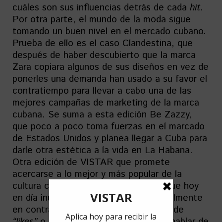
cuáles son sus influencias detrás de cada
hit
.
Por otra parte, el mundo de la moda sigue
tomando un buen nivel en el mercado cubano.
Prueba de ello es el caso Clandestina, que
después de haber descubierto que la marca
Zara copiara algunos de sus diseños en vez de
ponerles una demanda han usado a su favor el
contratiempo para llevar a cabo una de las
mejores campañas de marketing de la marca
cubana. Se suma a esta edición Be Zazzy,
que poco a poco toma fuerzas en el marcado
de Estados Unidos y planea llegar a Cuba para
darle otra estética a la vida en La Habana.
Otra edición de VISTAR que promete
acercarse a lo mejor y más popular de la
cultura cubana. Lejos del populismo que hoy
en día inunda las redes sociales y totalmente
en contra de provocaciones a cambio de
“likes”
o cualquier otro propósito. Sin hablar de