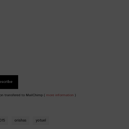
on transfered to MailChimp (
more information
)
2015
orishas
yotuel