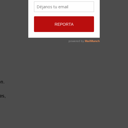
n.
es,