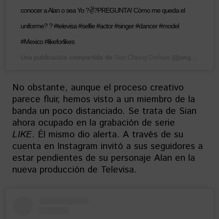
conocer a Alan o sea Yo ?✌?PREGUNTA! Cómo me queda el
uniforme? ? #televisa #selfie #actor #singer #dancer #model
#Mexico #likeforlikes
Una publicación compartida de
(@angelessian) el
Sian Chiong Crehuet
No obstante, aunque el proceso creativo
parece fluir, hemos visto a un miembro de la
banda un poco distanciado. Se trata de Sian
ahora ocupado en la grabación de serie
LIKE
. Él mismo dio alerta. A través de su
cuenta en Instagram invitó a sus seguidores a
estar pendientes de su personaje Alan en la
nueva producción de Televisa.