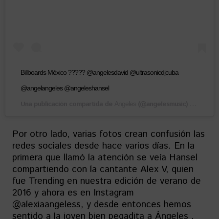
Billboards México ????? @angelesdavid @ultrasonicdjcuba
@angelangeles @angeleshansel
Una publicación compartida de
(@angelesmusic) el
Angeles
17 Ago,
Por otro lado, varias fotos crean confusión las
redes sociales desde hace varios días. En la
primera que llamó la atención se veía Hansel
compartiendo con la cantante Alex V, quien
fue Trending en nuestra edición de verano de
2016 y ahora es en Instagram
@alexiaangeless, y desde entonces hemos
sentido a la joven bien pegadita a Ángeles .