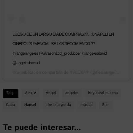
LUEGO DE UN LARGO DÍA DE COMPRAS??…UNA PELI EN
CINEPOLIS #VENOM ..SE LAS RECOMIENDO ??
@angelangeles @ultrason1cdj_produccer @angelesdavid
@angeleshansel
Una publicación compartida de
(@alexiaangeless) el
⚜️ALEXIA⚜️
11
Tags:
Alex V
Ángel
angeles
boy band cubana
Cuba
Hansel
Like la leyenda
música
Sian
Te puede interesar...