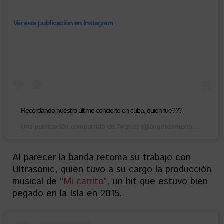
Ver esta publicación en Instagram
Recordando nuestro último concierto en cuba, quien fue???
Una publicación compartida de
(@angelesmusic) el
Angeles
23 Abr,
Al parecer la banda retoma su trabajo con
Ultrasonic, quien tuvo a su cargo la producción
musical de
“Mi carrito”
, un hit que estuvo bien
pegado en la Isla en 2015.