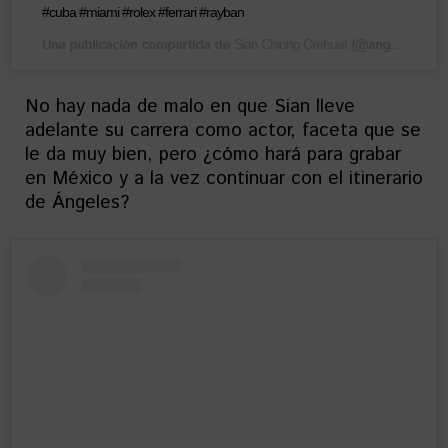
#cuba #miami #rolex #ferrari #rayban
Una publicación compartida de
(@angelessian) el
Sian Chiong Crehuet
No hay nada de malo en que Sian lleve
adelante su carrera como actor, faceta que se
le da muy bien, pero ¿cómo hará para grabar
en México y a la vez continuar con el itinerario
de Ángeles?