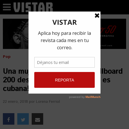
Pop
Una mujer ocupa el #1 del Billboard
200 después de tres años. ¡Y es
cubana!
22 enero, 2018
por
Lorena Ferriol