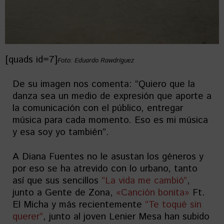
[quads id=7]
Foto: Eduardo Rawdríguez
De su imagen nos comenta: “Quiero que la
danza sea un medio de expresión que aporte a
la comunicación con el público, entregar
música para cada momento. Eso es mi música
y esa soy yo también”.
A Diana Fuentes no le asustan los géneros y
por eso se ha atrevido con lo urbano, tanto
así que sus sencillos
“La vida me cambió”
,
junto a Gente de Zona,
«Canción bonita»
Ft.
El Micha y más recientemente
“Te toqué sin
querer”
, junto al joven Lenier Mesa han subido